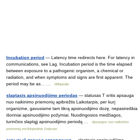
Incubation period
— Latency time redirects here. For latency in
communications, see Lag. Incubation period is the time elapsed
between exposure to a pathogenic organism, a chemical or
radiation, and when symptoms and signs are first apparent. The
period may be as… …
Wikipedia
slaptasis apsinuodijimo periodas
— statusas T sritis apsauga
nuo naikinimo priemonių apibrėžtis Laikotarpis, per kurį
organizme, gavusiame tam tikrą apsinuodijimo dozę, nepasireiškia
išoriniai apsinuodijimo požymiai. Nuodingosios medžiagos,
turinčios slaptąjį apsinuodijimo periodą …
Apsaugos nuo naikinimo
priemonių enciklopedinis žodynas