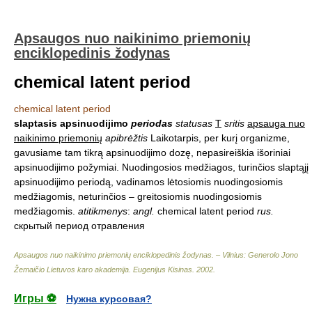
Apsaugos nuo naikinimo priemonių
enciklopedinis žodynas
chemical latent period
chemical latent period
slaptasis apsinuodijimo
periodas
statusas
T
sritis
apsauga nuo
naikinimo priemonių
apibrėžtis
Laikotarpis, per kurį organizme,
gavusiame tam tikrą apsinuodijimo dozę, nepasireiškia išoriniai
apsinuodijimo požymiai. Nuodingosios medžiagos, turinčios slaptąjį
apsinuodijimo periodą, vadinamos lėtosiomis nuodingosiomis
medžiagomis, neturinčios – greitosiomis nuodingosiomis
medžiagomis.
atitikmenys
:
angl.
chemical latent period
rus.
скрытый период отравления
Apsaugos nuo naikinimo priemonių enciklopedinis žodynas. – Vilnius: Generolo Jono
Žemaičio Lietuvos karo akademija
.
Eugenijus Kisinas
.
2002
.
Игры ⚽
Нужна курсовая?