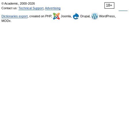
© Academic, 2000-2026
18+
Contact us:
Technical Support
,
Advertising
Dictionaries export
, created on PHP,
Joomla,
Drupal,
WordPress,
MODx.