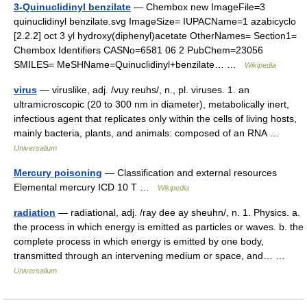
3-Quinuclidinyl benzilate
— Chembox new ImageFile=3
quinuclidinyl benzilate.svg ImageSize= IUPACName=1 azabicyclo
[2.2.2] oct 3 yl hydroxy(diphenyl)acetate OtherNames= Section1=
Chembox Identifiers CASNo=6581 06 2 PubChem=23056
SMILES= MeSHName=Quinuclidinyl+benzilate… …
Wikipedia
virus
— viruslike, adj. /vuy reuhs/, n., pl. viruses. 1. an
ultramicroscopic (20 to 300 nm in diameter), metabolically inert,
infectious agent that replicates only within the cells of living hosts,
mainly bacteria, plants, and animals: composed of an RNA …
Universalium
Mercury poisoning
— Classification and external resources
Elemental mercury ICD 10 T …
Wikipedia
radiation
— radiational, adj. /ray dee ay sheuhn/, n. 1. Physics. a.
the process in which energy is emitted as particles or waves. b. the
complete process in which energy is emitted by one body,
transmitted through an intervening medium or space, and… …
Universalium