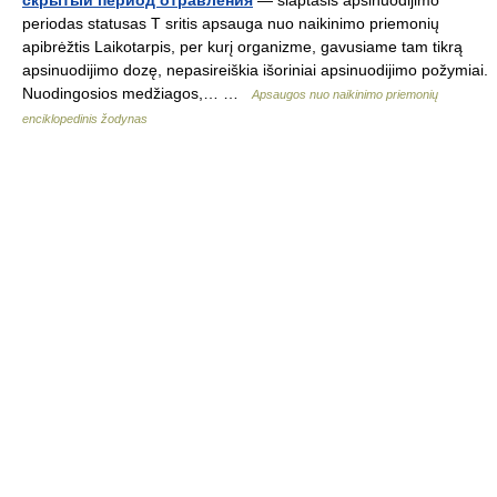
скрытый период отравления
— slaptasis apsinuodijimo
periodas statusas T sritis apsauga nuo naikinimo priemonių
apibrėžtis Laikotarpis, per kurį organizme, gavusiame tam tikrą
apsinuodijimo dozę, nepasireiškia išoriniai apsinuodijimo požymiai.
Nuodingosios medžiagos,… …
Apsaugos nuo naikinimo priemonių
enciklopedinis žodynas