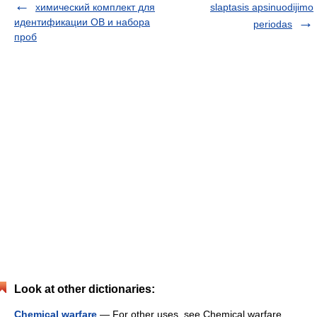
химический комплект для
slaptasis apsinuodijimo
идентификации ОВ и набора
periodas
проб
Look at other dictionaries:
Chemical warfare
— For other uses, see Chemical warfare